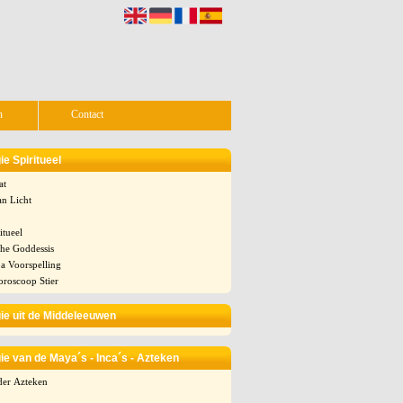
n
Contact
e Spiritueel
at
an Licht
itueel
 the Goddessis
a Voorspelling
oroscoop Stier
ie uit de Middeleeuwen
ie van de Maya´s - Inca´s - Azteken
der Azteken