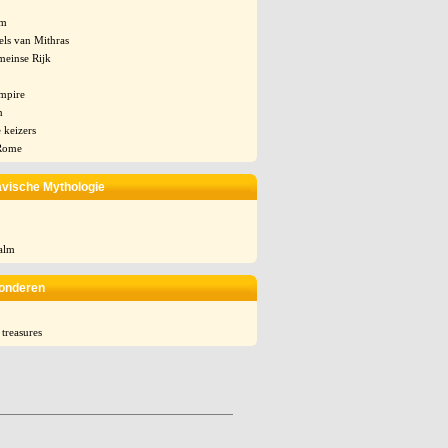
um
els van Mithras
einse Rijk
mpire
n
 keizers
 Rome
vische Mythologie
alm
onderen
 treasures