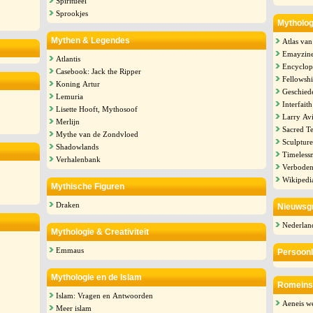
Spiritueel
Sprookjes
Mytholog
Mythen & Legendes
Atlas va
Emayzin
Atlantis
Encyclop
Casebook: Jack the Ripper
Fellowshi
Koning Artur
Geschied
Lemuria
Interfaith
Lisette Hooft, Mythosoof
Larry Av
Merlijn
Sacred Te
Mythe van de Zondvloed
Sculpture
Shadowlands
Timeless
Verhalenbank
Verboden
Wikipedi
Mythische Figuren
Draken
Nieuwsgr
Nederlan
Mythologie & Creativiteit
Emmaus
Persoonl
Mythologie en de Islam
Romeins
Islam: Vragen en Antwoorden
Aeneis we
Meer islam