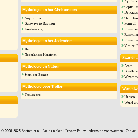
Apiciana
Capitoli
Mythologie en het Christendom
De Raads
Augustinus
Oude Rom
Gateways to Babylon
Pompeii
Taiz&eacute;
Roman-e
Romeine
Romeinse
Mythologie en het Jodendom
Virtueel
IJar
Nederlandse Karaieten
Scandina
Asatru
Mythologie en Natuur
Boudicca
Stem der Bomen
Wizardre
Mythologie over Trollen
Wereldw
Trollen site
Unesco
World art
© 2006-2025
Beginthier.nl
|
Pagina maken
|
Privacy Policy
|
Algemene voorwaarden
|
Contact