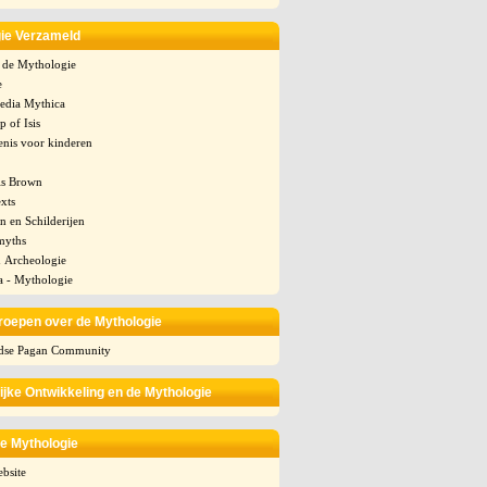
ie Verzameld
n de Mythologie
e
edia Mythica
p of Isis
enis voor kinderen
is Brown
xts
n en Schilderijen
myths
 Archeologie
a - Mythologie
oepen over de Mythologie
dse Pagan Community
ijke Ontwikkeling en de Mythologie
e Mythologie
bsite