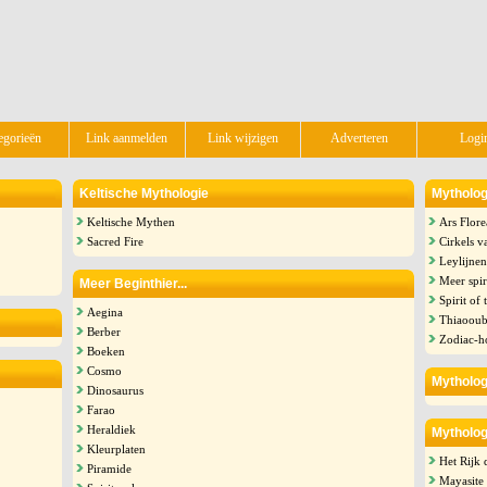
egorieën
Link aanmelden
Link wijzigen
Adverteren
Logi
Keltische Mythologie
Mythologi
Keltische Mythen
Ars Flore
Sacred Fire
Cirkels v
Leylijnen
Meer spir
Meer Beginthier...
Spirit of
Aegina
Thiaooub
Berber
Zodiac-h
Boeken
Cosmo
Mytholog
Dinosaurus
Farao
Heraldiek
Mytholog
Kleurplaten
Het Rijk 
Piramide
Mayasite